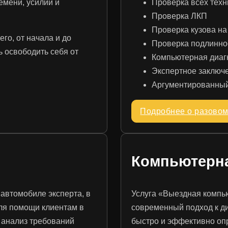
емени, усилий и
Проверка всех техн
Проверка ЛКП
Проверка кузова на
его, от начала и до
Проверка подлинно
ь освободить себя от
Компьютерная диаг
Экспертное заключ
Аргументированный
Подробнее о разовом
Компьютерна
 автомобиле эксперта, в
Услуга «Выездная компь
для помощи клиентам в
современный подход к д
 анализ требований
быстро и эффективно опр