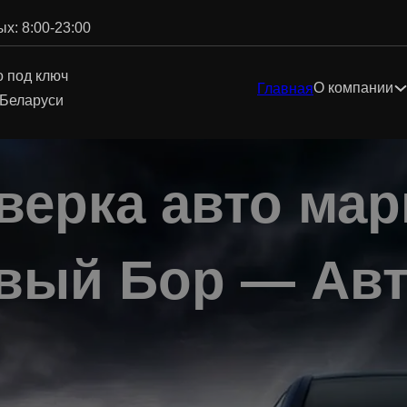
х: 8:00-23:00
о под ключ
О компании
Главная
 Беларуси
верка авто мар
вый Бор — Ав