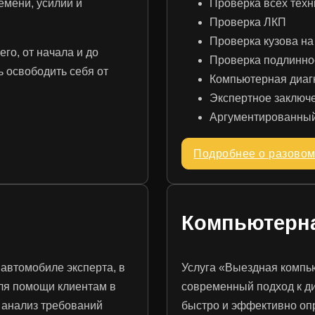
емени, усилий и
Проверка всех техн
Проверка ЛКП
Проверка кузова на
его, от начала и до
Проверка подлинно
ь освободить себя от
Компьютерная диаг
Экспертное заключ
Аргументированный
Подробнее о разовом
Компьютерна
 автомобиле эксперта, в
Услуга «Выездная компь
для помощи клиентам в
современный подход к д
 анализ требований
быстро и эффективно опр