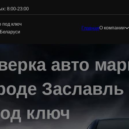
х: 8:00-23:00
о под ключ
О компании
Главная
 Беларуси
верка авто мар
роде Заславль
под ключ